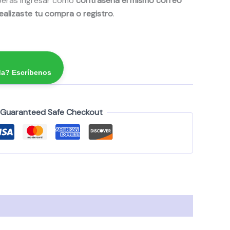
erás ingresar como
contraseña el mismo correo
ealizaste tu compra o registro
.
da? Escríbenos
Guaranteed Safe Checkout