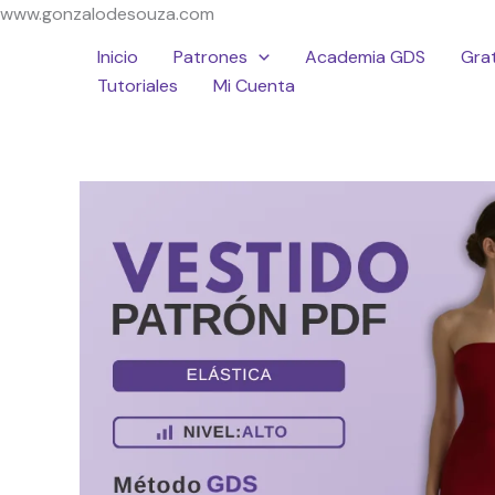
Ir
www.gonzalodesouza.com
al
Inicio
Patrones
Academia GDS
Grat
contenido
Tutoriales
Mi Cuenta