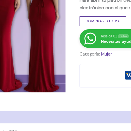
Para abrir tu patrón
deb
electrónico con el que r
COMPRAR AHORA
Jessica 01
Online
Necesitas ayu
Categoría:
Mujer