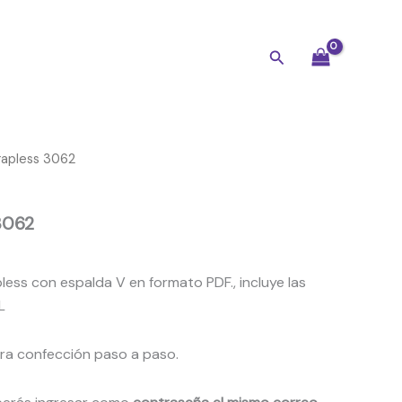
Buscar
rapless 3062
3062
less con espalda V en formato PDF., incluye las
L
ara confección paso a paso.