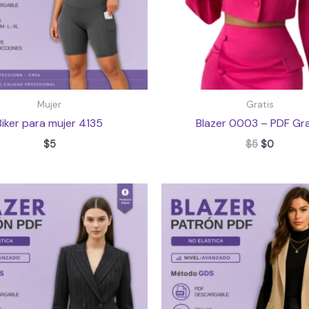
Mujer
Gratis
Biker para mujer 4135
Blazer 0003 – PDF Gra
El
El
$
5
$
5
$
0
precio
precio
original
actual
era:
es:
$5.
$0.