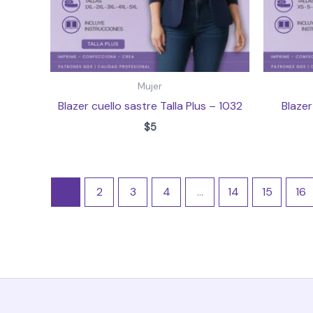
Mujer
Blazer cuello sastre Talla Plus – 1032
Blaze
$
5
1
2
3
4
…
14
15
16