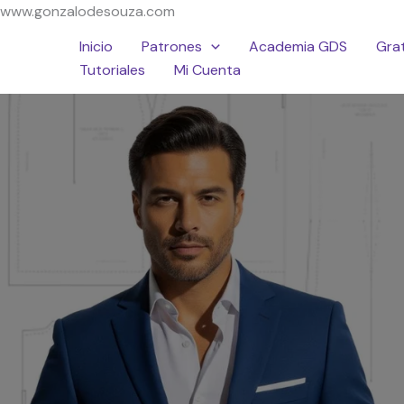
Ir
www.gonzalodesouza.com
al
Inicio
Patrones
Academia GDS
Grat
contenido
Tutoriales
Mi Cuenta