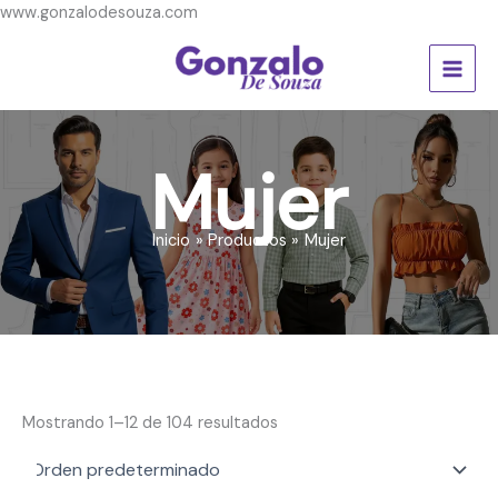
Ir
www.gonzalodesouza.com
al
contenido
Mujer
Inicio
Productos
Mujer
Mostrando 1–12 de 104 resultados