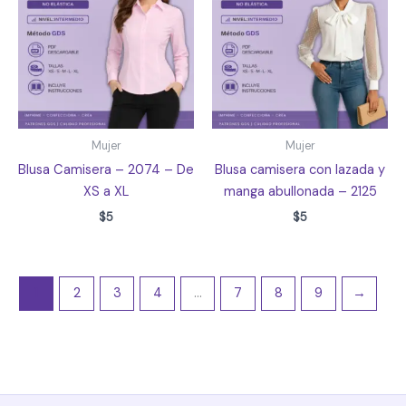
Mujer
Mujer
Blusa Camisera – 2074 – De
Blusa camisera con lazada y
XS a XL
manga abullonada – 2125
$
5
$
5
1
2
3
4
…
7
8
9
→