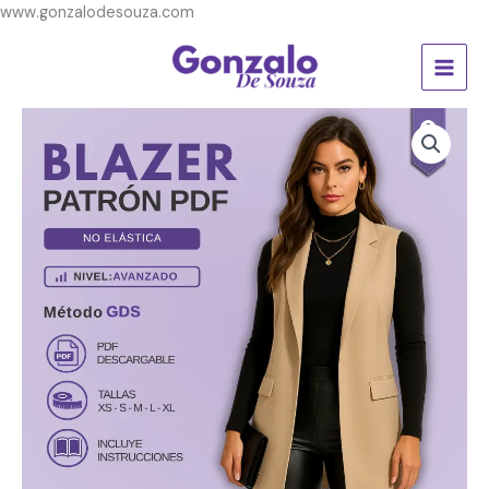
Ir
www.gonzalodesouza.com
al
contenido