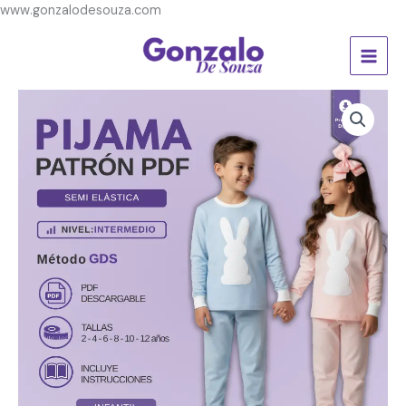
Ir
www.gonzalodesouza.com
al
contenido