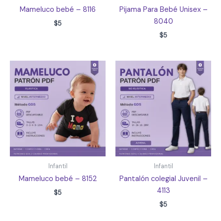
Mameluco bebé – 8116
Pijama Para Bebé Unisex –
8040
$
5
$
5
Infantil
Infantil
Mameluco bebé – 8152
Pantalón colegial Juvenil –
4113
$
5
$
5