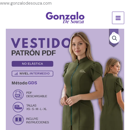
Ir
www.gonzalodesouza.com
al
contenido