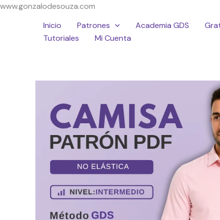
Ir
www.gonzalodesouza.com
al
Inicio
Patrones
Academia GDS
Grat
contenido
Tutoriales
Mi Cuenta